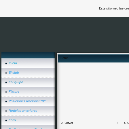
Este sitio web fue c
Fotos
Inicio
El club
El Equipo
Fixture
Posiciones Nacional "B"
Noticias anteriores
Foro
<- Volver
1
...
4
5