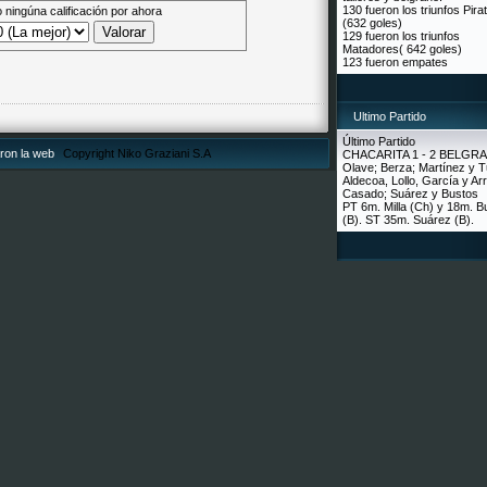
130 fueron los triunfos Pira
 ningúna calificación por ahora
(632 goles)
129 fueron los triunfos
Matadores( 642 goles)
123 fueron empates
Ultimo Partido
Último Partido
aron la web
Copyright Niko Graziani S.A
CHACARITA 1 - 2 BELGR
Olave; Berza; Martínez y T
Aldecoa, Lollo, García y Arr
Casado; Suárez y Bustos
PT 6m. Milla (Ch) y 18m. B
(B). ST 35m. Suárez (B).