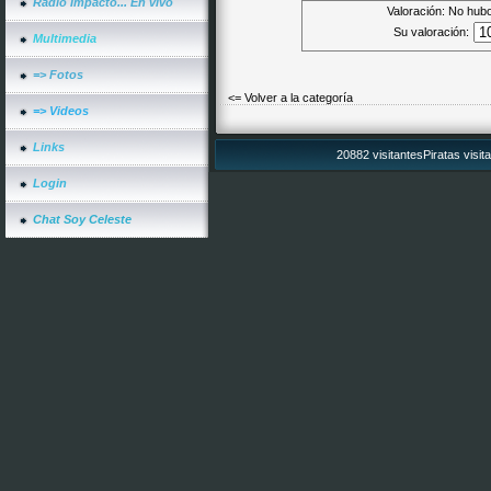
Radio Impacto... En vivo
Valoración: No hubo
Su valoración:
Multimedia
=> Fotos
<= Volver a la categoría
=> Videos
Links
20882 visitantesPiratas visit
Login
Chat Soy Celeste