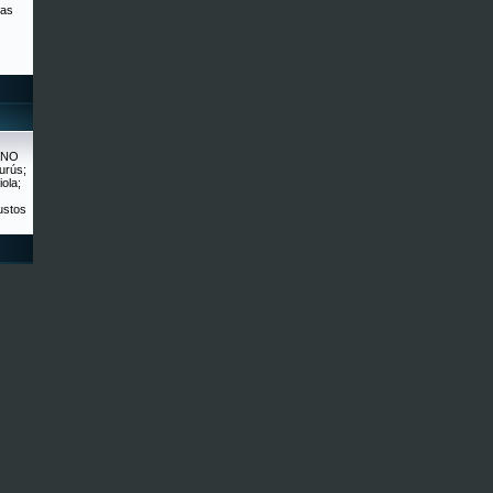
tas
ANO
urús;
iola;
ustos