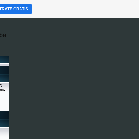
TRATE GRATIS
ba
NO
ero.