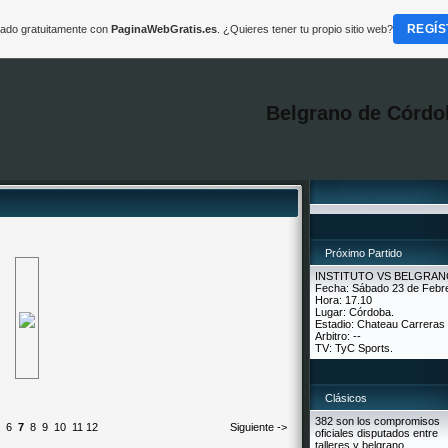
REGÍS
reado gratuitamente con
PaginaWebGratis.es
. ¿Quieres tener tu propio sitio web?
Belgrano de Córdo
Próximo Partido
INSTITUTO VS BELGRA
Fecha: Sábado 23 de Febr
Hora: 17.10
Lugar: Córdoba.
Estadio: Chateau Carreras
Arbitro: --
TV: TyC Sports.
Clásicos
382 son los compromisos
6
7
8
9
10
11
12
Siguiente ->
oficiales disputados entre
talleres y belgrano.