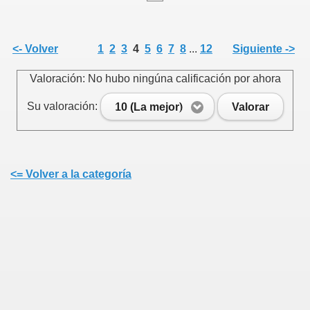
<- Volver
1
2
3
4
5
6
7
8
...
12
Siguiente ->
Valoración: No hubo ningúna calificación por ahora
Su valoración:
10 (La mejor)
Valorar
<= Volver a la categoría