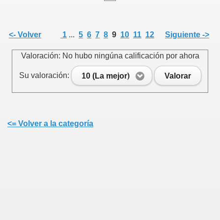
<- Volver
1
...
5
6
7
8
9
10
11
12
Siguiente ->
Valoración: No hubo ningúna calificación por ahora
Su valoración:
10 (La mejor)
Valorar
<= Volver a la categoría