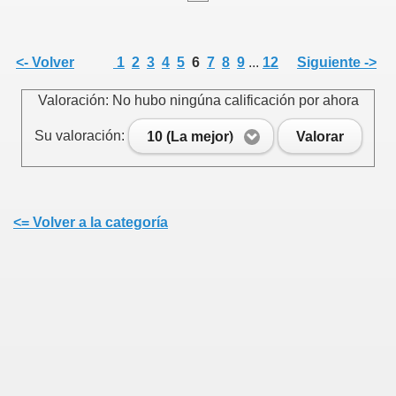
<- Volver
1
2
3
4
5
6
7
8
9
...
12
Siguiente ->
Valoración: No hubo ningúna calificación por ahora
Su valoración:
10 (La mejor)
Valorar
<= Volver a la categoría